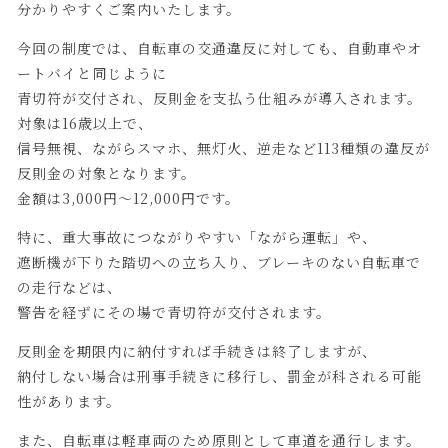
分かりやすくご案内いたします。
今回の制度では、自転車の交通違反に対しても、自動車やオ
ートバイと同じように
青切符が交付され、反則金を支払う仕組みが導入されます。
対象は16歳以上で、
信号無視、ながらスマホ、無灯火、逆走など113種類の違反が
反則金の対象となります。
金額は3,000円〜12,000円です。
特に、重大事故につながりやすい「ながら運転」や、
遮断機が下りた踏切への立ち入り、ブレーキのない自転車で
の走行などは、
警告を経ずにその場で青切符が交付されます。
反則金を期限内に納付すれば手続きは終了しますが、
納付しない場合は刑事手続きに移行し、罰金が科される可能
性があります。
また、自転車は軽車両のため原則として車道を通行します。