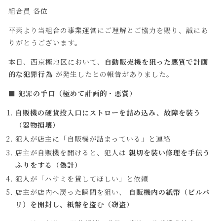
組合員 各位
平素より当組合の事業運営にご理解とご協力を賜り、誠にあ
りがとうございます。
本日、西京極地区において、
自動販売機を狙った悪質で計画
的な犯罪行為
が発生したとの報告がありました。
■ 犯罪の手口（極めて計画的・悪質）
自販機の硬貨投入口にストローを詰め込み、故障を装う
（器物損壊）
犯人が店主に「自販機が詰まっている」と連絡
店主が自販機を開けると、犯人は
親切を装い修理を手伝う
ふりをする（偽計）
犯人が「ハサミを貸してほしい」と依頼
店主が店内へ戻った瞬間を狙い、
自販機内の紙幣（ビルバ
リ）を開封し、紙幣を盗む（窃盗）